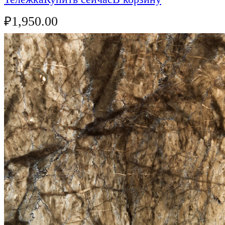
₽
1,950.00