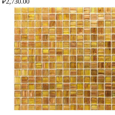
₽
2,730.00