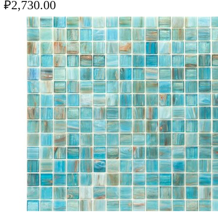
₽
2,730.00